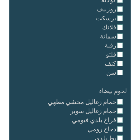
كولاتة
روزبيف
برسكت
فلانك
سمانة
رقبة
فلتو
كتف
سن
لحوم بيضاء
حمام زغاليل محشي مطهي
حمام زغاليل سوبر
فراخ بلدي فيومي
دجاج رومي
بط بلدي