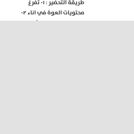
طريقة التحضير : ١- تفرغ
محتويات العوة في اناء ٢-
تسخين علي نار هادئة لمدة ٥
دقائق ٣-يمكن اضافة التوابل
حسب الرغبة
التفاصيل