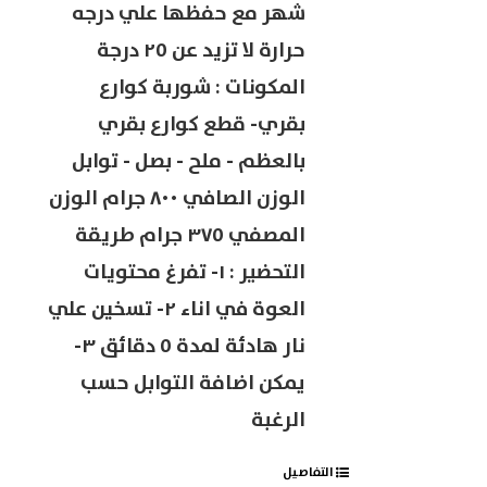
شهر مع حفظها علي درجه
حرارة لا تزيد عن ٢٥ درجة
المكونات : شوربة كوارع
بقري- قطع كوارع بقري
بالعظم - ملح - بصل - توابل
الوزن الصافي ٨٠٠ جرام الوزن
المصفي ٣٧٥ جرام طريقة
التحضير : ١- تفرغ محتويات
العوة في اناء ٢- تسخين علي
نار هادئة لمدة ٥ دقائق ٣-
يمكن اضافة التوابل حسب
الرغبة
التفاصيل