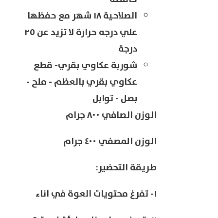
الصلاحية ١٨ شهر مع حفظها
علي درجه حرارة لا تزيد عن ٢٥
درجة
شوربة عكاوي بقري- قطع
عكاوي بقري بالعظم - ملح -
بصل - توابل
الوزن الصافي ٨٠٠ جرام
الوزن المصفي ٤٠٠ جرام
طريقة التحضير:
١- تفرغ محتويات العوة في اناء