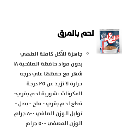
لحم بالمرق
جاهزة للآكل كاملة الطهي
بدون مواد حافظة الصلاحية ١٨
شهر مع حفظها علي درجه
حرارة لا تزيد عن ٢٥ درجة
المكونات : شوربة لحم بقري-
قطع لحم بقري - ملح - بصل -
توابل الوزن الصافي ٨٠٠ جرام
الوزن المصفي ٥٠٠ جرام