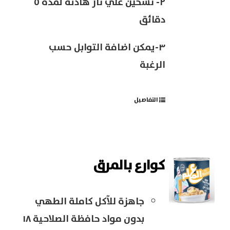
٢- تسخين علي نار هادئة لمدة ٥
دقائق
٣-يمكن اضافة التوابل حسب
الرغبة
التفاصيل
كوارع بالمرق
جاهزة للآكل كاملة الطهي
بدون مواد حافظة الصلاحية ١٨