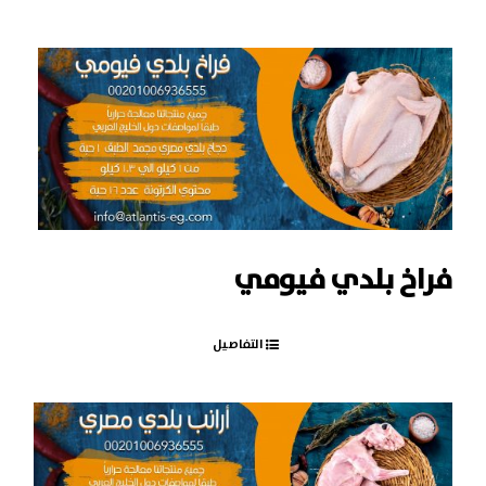
فراخ بلدي فيومي
التفاصيل